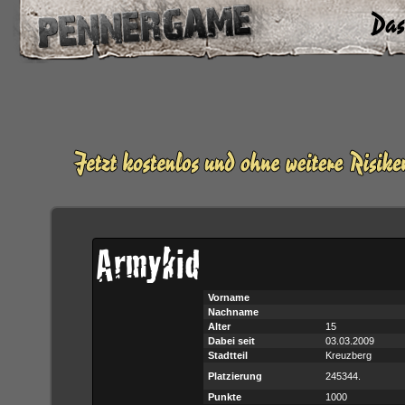
Armykid
Vorname
Nachname
Alter
15
Dabei seit
03.03.2009
Stadtteil
Kreuzberg
Platzierung
245344.
Punkte
1000